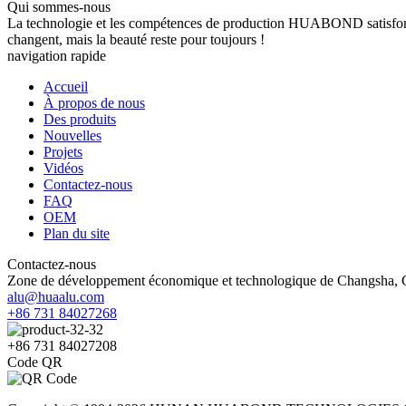
Qui sommes-nous
La technologie et les compétences de production HUABOND satisfont p
changent, mais la beauté reste pour toujours !
navigation rapide
Accueil
À propos de nous
Des produits
Nouvelles
Projets
Vidéos
Contactez-nous
FAQ
OEM
Plan du site
Contactez-nous
Zone de développement économique et technologique de Changsha,
alu@huaalu.com
+86 731 84027268
+86 731 84027208
Code QR