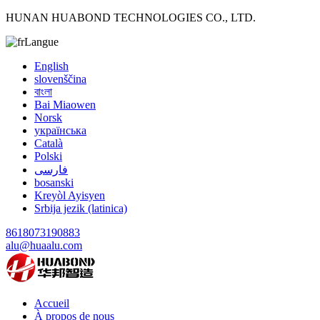
HUNAN HUABOND TECHNOLOGIES CO., LTD.
Langue
English
slovenščina
বাংলা
Bai Miaowen
Norsk
українська
Català
Polski
فارسی
bosanski
Kreyòl Ayisyen
Srbija jezik (latinica)
8618073190883
alu@huaalu.com
Accueil
À propos de nous